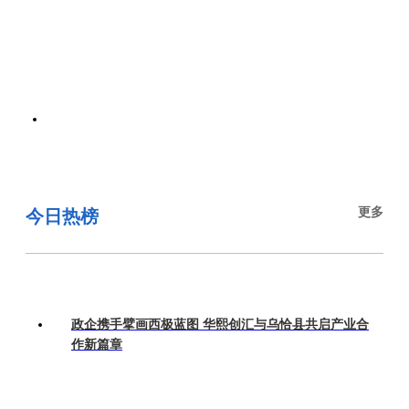
更多
今日热榜
政企携手擘画西极蓝图 华熙创汇与乌恰县共启产业合
作新篇章