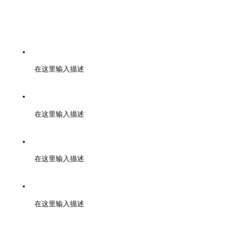
工信部备案号：蜀ICP备20022915号-1
在这里输入描述
中国互联网视听节目服务自律公约
在这里输入描述
成都在线版权所有
在这里输入描述
未经书面授权禁止复制或建立镜像
在这里输入描述