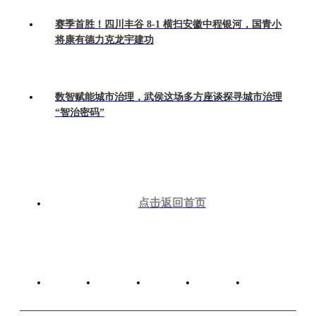
赛季首胜！四川丰谷 8-1 横扫安徽中程银河，国青小
将康有德力克龙宇建功
数智赋能城市治理，武侯这场多方座谈探寻城市治理
“智治密码”
点击返回首页
关于我们
广告服务
版权声明
网站建设
联系我们