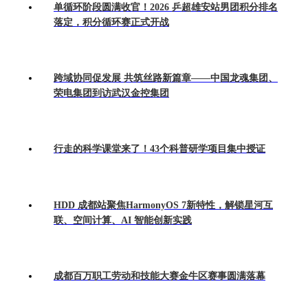
单循环阶段圆满收官！2026 乒超雄安站男团积分排名
落定，积分循环赛正式开战
跨域协同促发展 共筑丝路新篇章——中国龙魂集团、
荣电集团到访武汉金控集团
行走的科学课堂来了！43个科普研学项目集中授证
HDD 成都站聚焦HarmonyOS 7新特性，解锁星河互
联、空间计算、AI 智能创新实践
成都百万职工劳动和技能大赛金牛区赛事圆满落幕