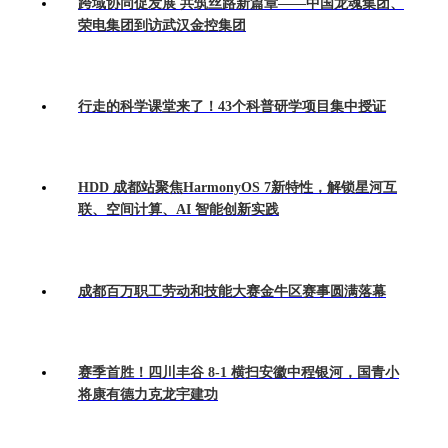
跨域协同促发展 共筑丝路新篇章——中国龙魂集团、
荣电集团到访武汉金控集团
行走的科学课堂来了！43个科普研学项目集中授证
HDD 成都站聚焦HarmonyOS 7新特性，解锁星河互
联、空间计算、AI 智能创新实践
成都百万职工劳动和技能大赛金牛区赛事圆满落幕
赛季首胜！四川丰谷 8-1 横扫安徽中程银河，国青小
将康有德力克龙宇建功