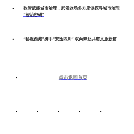
数智赋能城市治理，武侯这场多方座谈探寻城市治理
“智治密码”
“秘境西藏”携手“安逸四川” 双向奔赴共谱文旅新篇
点击返回首页
关于我们
广告服务
版权声明
网站建设
联系我们