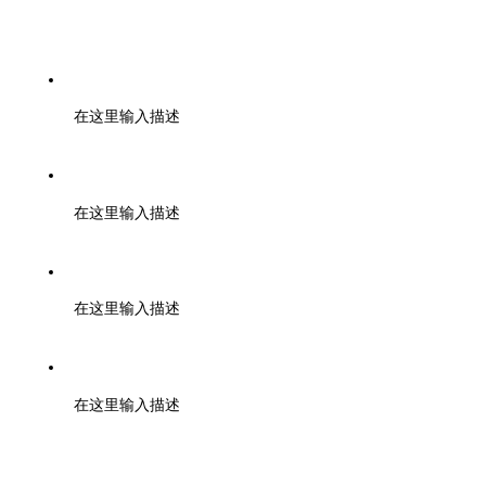
工信部备案号：蜀ICP备20022915号-1
在这里输入描述
中国互联网视听节目服务自律公约
在这里输入描述
成都在线版权所有
在这里输入描述
未经书面授权禁止复制或建立镜像
在这里输入描述