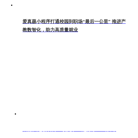
爱真题小程序打通校园到职场“最后一公里” 推进产
教数智化，助力高质量就业
成都大运会官方主视觉和主题邮票正式发布