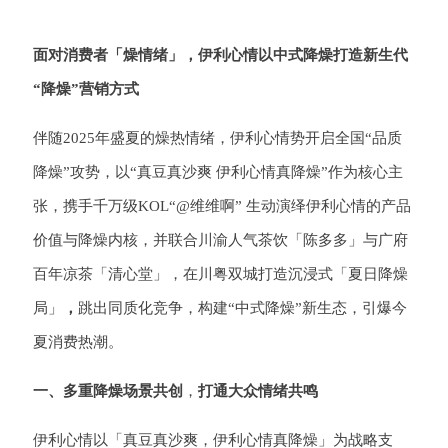
面对消费者「燥情绪」，
伊利心情以中式降燥打造新生代
“降燥”营销方式
伴随2025年盛夏的燥热情绪，伊利心情势开启全国“品质
降燥”攻势，以“真豆真沙爽 伊利心情真降燥”作为核心主
张，携手千万级KOL“@维维啊” 生动演绎伊利心情的产品
价值与降燥内核，并联合川渝人气茶饮「陈多多」与广府
百年凉茶「清心堂」，在川粤双城打造沉浸式「夏日降燥
局」
，
跳出同质化竞争，构建“中式降燥”新生态，引爆今
夏消费热潮。
一、多重降燥场景
共创
，
打通大众情绪共鸣
伊利心情以「真豆真沙爽，伊利心情真降燥」为战略支