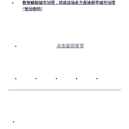
数智赋能城市治理，武侯这场多方座谈探寻城市治理
“智治密码”
点击返回首页
关于我们
广告服务
版权声明
网站建设
联系我们
工信部备案号：蜀ICP备20022915号-1