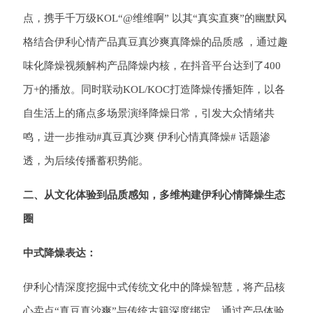
点，携手千万级KOL“@维维啊” 以其“真实直爽”的幽默风
格结合伊利心情产品真豆真沙爽真降燥的品质感 ，通过趣
味化降燥视频解构产品降燥内核，在抖音平台达到了400
万+的播放。同时联动KOL/KOC打造降燥传播矩阵，以各
自生活上的痛点多场景演绎降燥日常，引发大众情绪共
鸣，进一步推动#真豆真沙爽 伊利心情真降燥# 话题渗
透，为后续传播蓄积势能。
二、
从文化体验到品质感知
，多维构建伊利心情降燥生态
圈
中式降燥表达：
伊利心情深度挖掘中式传统文化中的降燥智慧，将产品核
心卖点“真豆真沙爽”与传统古籍深度绑定，通过产品体验