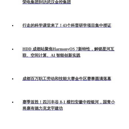
荣电集团到访武汉金控集团
行走的科学课堂来了！43个科普研学项目集中授证
HDD 成都站聚焦HarmonyOS 7新特性，解锁星河互
联、空间计算、AI 智能创新实践
成都百万职工劳动和技能大赛金牛区赛事圆满落幕
赛季首胜！四川丰谷 8-1 横扫安徽中程银河，国青小
将康有德力克龙宇建功