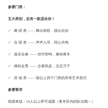
参赛门类
：
五大类别，总有一款适合你！
✅ 舞 蹈 类 —— 舞出精彩，跳出自信
✅ 合 唱 类 —— 声声入耳，同心共鸣
✅ 器乐合奏 —— 丝竹和鸣，奏响青羊
✅ 模特走秀 —— 步展风姿，仪态万千
✅ 其 他 类 —— 除以上四个门类的所有艺术形式
参赛要求
组团来战：10人以上即可成团（青羊区内的队伍哦～）