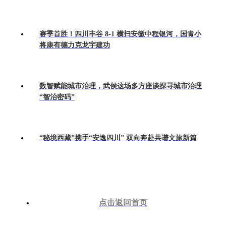
赛季首胜！四川丰谷 8-1 横扫安徽中程银河，国青小
将康有德力克龙宇建功
数智赋能城市治理，武侯这场多方座谈探寻城市治理
“智治密码”
“秘境西藏”携手“安逸四川” 双向奔赴共谱文旅新篇
点击返回首页