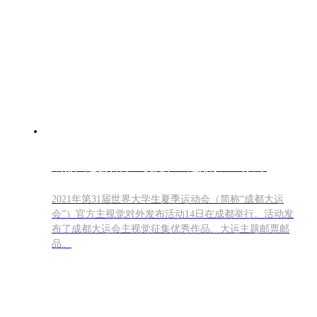
成都大运会官方主视觉和主题邮票正式发布
2021年第31届世界大学生夏季运动会（简称“成都大运
会”）官方主视觉对外发布活动14日在成都举行。活动发
布了成都大运会主视觉征集优秀作品、大运主题邮票邮
品。