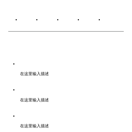
关于我们
广告服务
版权声明
网站建设
联系我们
工信部备案号：蜀ICP备20022915号-1
在这里输入描述
中国互联网视听节目服务自律公约
在这里输入描述
成都在线版权所有
在这里输入描述