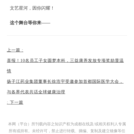
文艺星河，因你闪耀！
这个舞台等你来
——
上一篇
:
喜报！10名员工子女圆梦本科，三益康养发放专项奖励显温
情
扬子江药业集团董事长徐浩宇受邀参加首都国际医学大会，
与各界代表共话全球健康治理
:
下一篇
本网（平台）所刊载内容之知识产权为成都在线及/或相关权利人专属
所有或持有。未经许可，禁止进行转载、摘编、复制及建立镜像等任