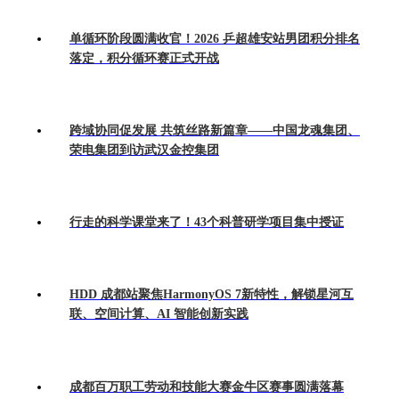
单循环阶段圆满收官！2026 乒超雄安站男团积分排名
落定，积分循环赛正式开战
跨域协同促发展 共筑丝路新篇章——中国龙魂集团、
荣电集团到访武汉金控集团
行走的科学课堂来了！43个科普研学项目集中授证
HDD 成都站聚焦HarmonyOS 7新特性，解锁星河互
联、空间计算、AI 智能创新实践
成都百万职工劳动和技能大赛金牛区赛事圆满落幕