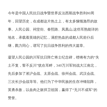
今年是中国人民抗日战争暨世界反法西斯战争胜利80周
年，回望历史，在成都这片热土上，有太多慷慨激昂的故
事。人民公园、祠堂街、春熙路、凤凰山,这些耳熟能详的
地名，承载着英雄的记忆，满腔热血的成都人民前仆后
继，戮力同心，谱写了抗日战争胜利的伟大篇章。
凝望人民公园的川军抗日阵亡将士纪念碑，铿锵有力的“失
土不复，誓不反川”犹在耳畔，340万川军转战大江南北，
先后参加了淞沪会战、太原会战、徐州会战、武汉会战、
三次长沙会战等等。他们为了中华民族的生存冲锋陷阵，
英勇杀敌，以血肉之躯捍卫祖国，赢得了“无川不成军”的
赞誉。