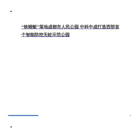
“铁蜻蜓”落地成都市人民公园 中科中成打造西部首
个智能防控无蚊示范公园