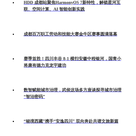
HDD 成都站聚焦HarmonyOS 7新特性，解锁星河互
联、空间计算、AI 智能创新实践
成都百万职工劳动和技能大赛金牛区赛事圆满落幕
赛季首胜！四川丰谷 8-1 横扫安徽中程银河，国青小
将康有德力克龙宇建功
数智赋能城市治理，武侯这场多方座谈探寻城市治理
“智治密码”
“秘境西藏”携手“安逸四川” 双向奔赴共谱文旅新篇