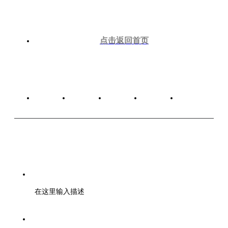
点击返回首页
关于我们
广告服务
版权声明
网站建设
联系我们
工信部备案号：蜀ICP备20022915号-1
在这里输入描述
中国互联网视听节目服务自律公约